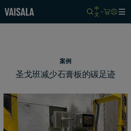
中
文
Skip
to
main
content
案例
圣戈班减少石膏板的碳足迹