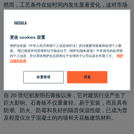
然而，工艺条件在短时间内发生显著变化，这对市场
上的许多传感器来说是一个难以克服的挑战。为了提
升该工艺过程的效率和可持续性，法国圣戈班的工程
师与维萨拉紧密合作，开发了监测解决方案，以优化
石膏板质量，提高效率，节约能源并提升可持续性。
更改 cookies 设置
维萨拉依据《中华人民共和国个人信息保护法》的法规要求收集和处理个人数
背景
据。 我已阅读并同意维萨拉可能会出于《维萨拉隐私政策》中所述目的处理我
的个人信息，并分享给维萨拉总部和位于全球的子公司以及合作第三方。
维萨
拉隐私政策
许多不同的工业过程都涉及干燥工艺，而该工艺在整
个过程中的能耗占比极高，因此，干燥过程的准确监
设置管理
同意
测和控制还有巨大的提升潜力。
自 20 世纪初发明石膏板以来，它对建筑行业产生了
巨大影响。石膏板不仅重量轻、易于安装，而且具有
防潮、防火、防霉和良好的隔音保温性能，已成为普
及程度仅次于混凝土的内墙和天花板建筑材料。