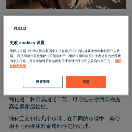
液体测量
更改 cookies 设置
维萨拉依据《中华人民共和国个人信息保护法》的法规要求收集和处理个人数
据。 我已阅读并同意维萨拉可能会出于《维萨拉隐私政策》中所述目的处理我
的个人信息，并分享给维萨拉总部和位于全球的子公司以及合作第三方。
维萨
拉隐私政策
在不锈钢钝化工艺过程中监测硝酸
(HNO
) 和柠檬酸 (C
H
O
) 的浓度
设置管理
同意
3
6
8
7
钝化是一种金属抛光工艺，可通过去除污染物提
高金属耐腐蚀性。
钝化工艺包括几个步骤，在不同的步骤中，会使
用不同的液体对金属部件进行处理。