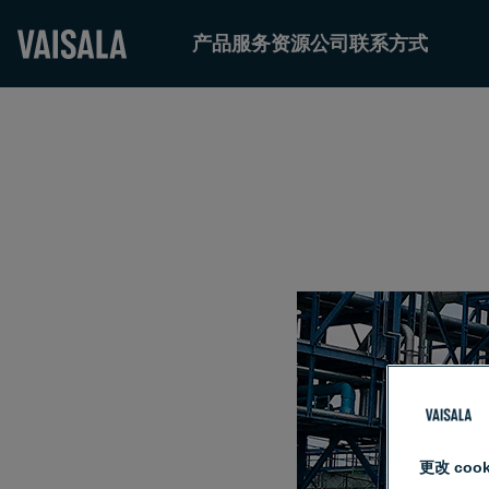
产品
服务
资源
公司
联系方式
Skip
to
main
content
更改 cook