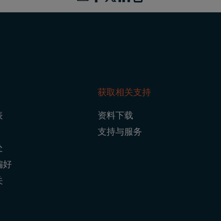
获取相关支持
ter
表
资料下载
gation
支持与服务
处
偏好
关