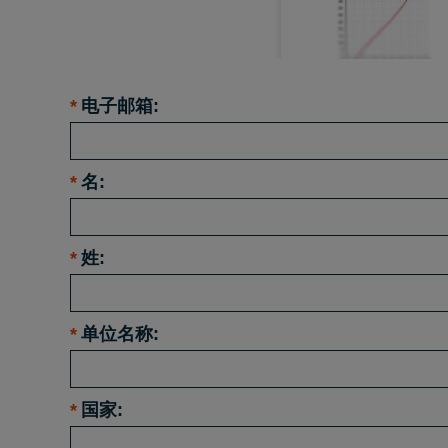
*
电子邮箱:
*
名:
*
姓:
*
单位名称:
*
国家: