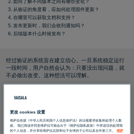
如何了解不同版本之间有哪些变化？
从验证的角度看，应如何处理固件更新？
在哪里可以获取文档和支持？
发布更新时，我们会收到通知吗？
后续版本什么时候发布？
经过验证的系统旨在建立信心。一旦系统稳定运行
一段时间，用户自然会认为：只要没出现问题，就
不必做出改变。这种想法可以理解。
但在实际应用中，往往不够周全。
在
“放心升级您的连续监测系统：轻松实现系统更新”
网络研讨会中，观众所提问题高度一致。
更改 cookies 设置
维萨拉依据《中华人民共和国个人信息保护法》的法规要求收集和处理个人数
据。 我已阅读并同意维萨拉可能会出于《维萨拉隐私政策》中所述目的处理我
随着系统本身及其周围环境不断演变，如何确保系
的个人信息，并分享给维萨拉总部和位于全球的子公司以及合作第三方。
维萨