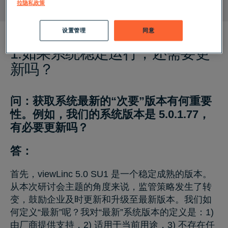
统保持受控状态？
拉隐私政策
设置管理
同意
1.如果系统稳定运行，还需要更
新吗？
问：获取系统最新的“次要”版本有何重要
性。例如，我们的系统版本是 5.0.1.77，
有必要更新吗？
答：
首先，viewLinc 5.0 SU1 是一个稳定成熟的版本。
从本次研讨会主题的角度来说，监管策略发生了转
变，鼓励企业及时更新和升级至最新版本。我们如
何定义“最新”呢？我对“最新”系统版本的定义是：1)
由厂商提供支持，2) 适用于当前用途，3) 不存在任