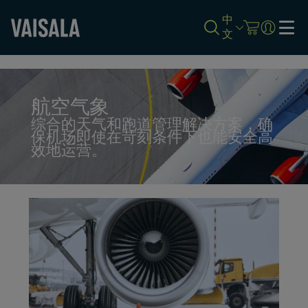
中
文
Skip
to
main
content
航空气象
综合的天气和跑道管理解决方案，确
保机场即使在苛刻条件下也能安全高
效地运营。