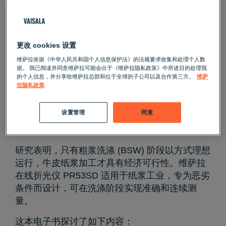
更改 cookies 设置
微小的百分比变化却价值百万
维萨拉依据《中华人民共和国个人信息保护法》的法规要求收集和处理个人数
据。 我已阅读并同意维萨拉可能会出于《维萨拉隐私政策》中所述目的处理我
的个人信息，并分享给维萨拉总部和位于全球的子公司以及合作第三方。
维萨
拉隐私政策
您知道总固溶物含量是可以同时计算无
设置管理
同意
机物和有机物的唯一测量参数吗？
研究表明，只有粗浆洗涤 (BSW) 阶段以方式理想
运行，牛皮纸浆加工才具有经济可行性。
维萨拉
在线折光仪 PR53SD
适用于纸浆工业，专为恶劣
条件而设计，可在洗涤阶段实现准确和连续测
量。
这本电子书探讨了如下内容：