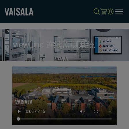
Skip
to
main
content
viewLinc 连续监测系统