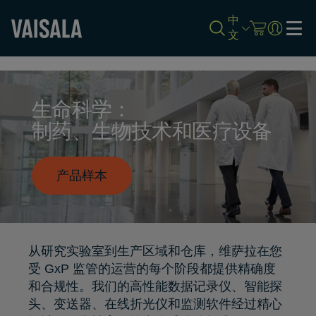
中
文
Skip
to
main
content
生命科学：
制药、生物技术和医疗设备
产品样本
从研究实验室到生产区域和仓库，维萨拉在您
受 GxP 监管的运营的每个阶段都提供精确度
和合规性。我们的高性能数据记录仪、智能探
头、变送器、在线折光仪和监测软件经过精心