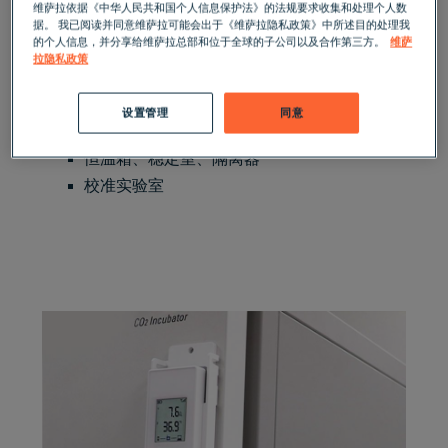
维萨拉依据《中华人民共和国个人信息保护法》的法规要求收集和处理个人数
仓库和配送中心
据。 我已阅读并同意维萨拉可能会出于《维萨拉隐私政策》中所述目的处理我
的个人信息，并分享给维萨拉总部和位于全球的子公司以及合作第三方。
维萨
冷冻室、冷藏室或冷冻间的冷藏
拉隐私政策
IVF 和其他实验室
医院和药房
设置管理
同意
血液、组织存储和其他生物库
恒温箱
、
稳定室
、
隔离器
校准实验室